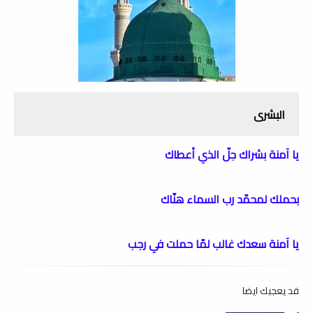
البشرى
يا آمنة بشراك جلّ الذي أعطاك
بحملك لمحمّد رب السماء هنّاك
يا آمنة سعدك غالب لمّا حملت في رجب
قد يعجبك ايضا