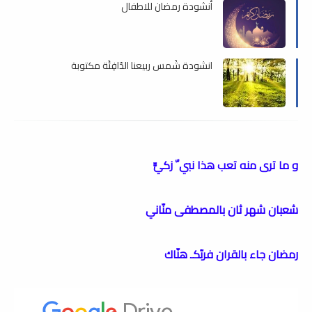
أنشودة رمضان للاطفال
انشودة شَمس ربيعنا الدّافِئَة مكتوبة
و ما ترى منه تعب هذا نبي ّ زكيّّ
شعبان شهر ثان بالمصطفى منّاني
رمضان جاء بالقران فربّكـ هنّاك