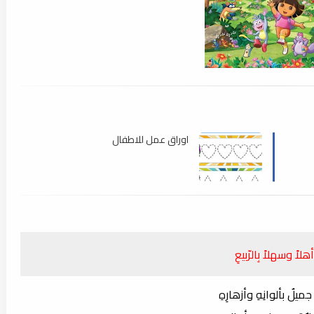
اوراق عمل للاطفال
أهلاً وسهلاً بِالرّبيعِ
 جميلٌ بألوانِهِ وأزهارِهِ