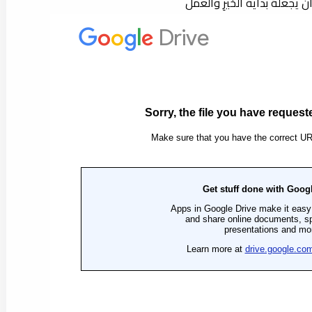
أن يجعلَهُ بدايةَ الخيرِ والعمل