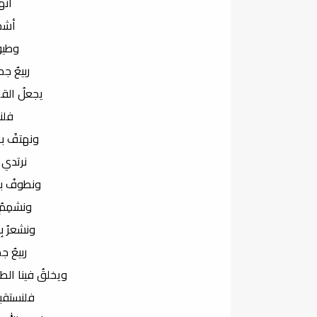
أنها
أشجا
وطيورٌ
ربيعٌ جم
يجعلُ القل
فلنس
ونهتفُ بال
نرتدي ا
ونطوفُ بين
ونشمِمُ 
ونشعرُ بِ
ربيعٌ ج
ويخلقُ فينا الطا
فلنستقبل