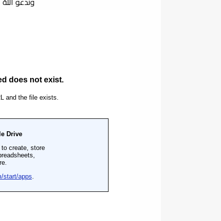
وندعو اللهَ 