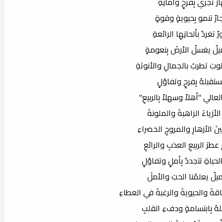
رٌ تجري بِفرحٍ وأمانِهِ
رٌ تنمو بِحيويةٍ وقوةٍ
 تغردُ بألحانِهِا الرائعةِ
يلٌ يغسلُ الأرضَ بِنعومةٍ
وبَ تطربُ بالجمالِ والأنوثةِ
تقبلهُ بِفرحٍ وتفاؤلٍ
عالي "أهلاً وسهلاً بِالربيعِ"
لأزياءَ الزاهيةَ والملونةَ
َ الأزهارِ والمروجِ الخضراءِ
عطرَ الربيعِ العذبِ والرائعِ
الحياةِ تتجددُ بِأملٍ وتفاؤلٍ
ميلٌ يعلمُنا الحبَ والأملَ
قةَ والحيويةَ والرغبةَ في العطاءِ
هُ بِابتسامةٍ ودفءِ القلبِ