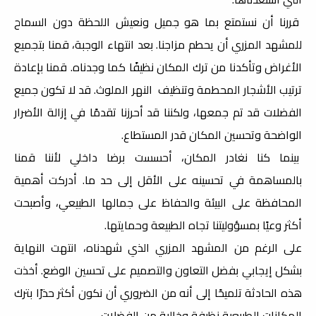
قررنا أن نستمتع بما هو جميل ونعيش اللحظة دون السماح
للمشهد المزري أن يحطم مزاجنا. بعد انتهاء الوجبة، قمنا بتجميع
الأغراض وتأكدنا من ترك المكان نظيفًا كما وجدناه. قمنا بإعادة
ترتيب الأشجار المحطمة وتنظيف النهر الملوث.
قد لا تكون جميع
الفضلات قد تم جمعها، ولكننا قد أحرزنا تقدمًا في إزالة الأضرار
الواضحة وتحسين المكان قدر المستطاع.
بينما كنا نغادر المكان، أحسست برضا داخلي لأننا قمنا
بالمساهمة في تحسينه على الأقل إلى حد ما.
أدركت أهمية
المحافظة على البيئة والحفاظ على جمالها الطبيعي، وأصبحت
أكثر وعيًا بمسؤوليتنا تجاه الطبيعة وحمايتها.
على الرغم من المشهد المزري الذي شهدناه، انتهت النهاية
بشكل إيجابي بفضل التعاون والتصميم على تحسين الوضع. أخذت
هذه الحادثة تلميحًا إلى أنه من الضروري أن نكون أكثر حذرًا بترك
المكانات الطبيعية نظيفة وخالية من الفضلات،