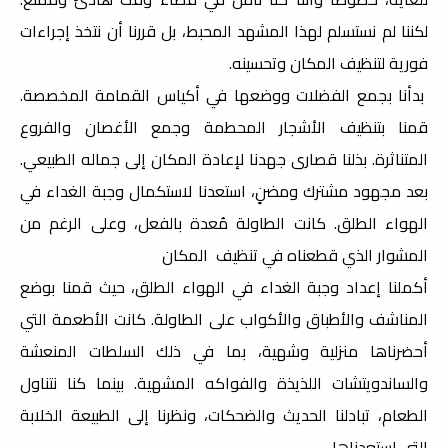
لكننا لم نستسلم لهذا المشهد المحبط، بل قررنا أن نتخذ إجراءات
فورية لتنظيف المكان وتحسينه.
بدأنا بجمع الفضلات ووضعها في أكياس القمامة المخصصة.
قمنا بتنظيف الأشجار المحطمة وجمع الأغصان والفروع
المتناثرة. بذلنا قصارى جهدنا لإعادة المكان إلى جماله الطبيعي.
بعد مجهود مشترك ومضنٍ، استعدنا لاستكمال وجبة الغداء في
الهواء الطلق. كانت الطاولة مُعدة بالفعل، وعلى الرغم من
المشوار الذي قطعناه في تنظيف المكان
أكملنا إعداد وجبة الغداء في الهواء الطلق، حيث قمنا بوضع
المناشف والأطباق والأكواب على الطاولة. كانت الأطعمة التي
أحضرناها منزلية وشهية، بما في ذلك السلطات المنعشة
والساندويتشات اللذيذة والفواكه المشهية. بينما كنا نتناول
الطعام، تبادلنا الحديث والضحكات، ونظرنا إلى الطبيعة الخلابة
التي استعدناها.