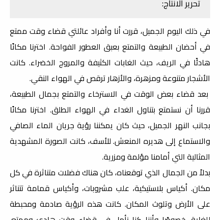
تحرير الانتاج:
في ذلك اليوم الجميل، قررت أنا وأفراد عائلتي قضاء وقت ممتع
في أحضان الطبيعة والتمتع بعبق العطور الفواحة. اخترنا مكانًا
هادئًا في الريف، حيث الغابات الكثيفة والمروج الخضراء. كانت
الأشجار متنوعة ومزهرة، والأزهار ترقص في الهواء النقي.
بعد قضاء بعض الوقت في الاسترخاء والتمتع بجمال الطبيعة،
قررنا أن نستمتع بتناول الغداء في الهواء الطلق. اخترنا مكانًا
بجانب النهر الجميل، حيث كان يمكننا رؤية جريان الماء الصافي
والاستماع إلى هديره المنعش. للأسف، كانت الصورة المشهدية
المثالية التي أمامنا مؤلمة ومزرية.
بدلاً من الجمال الذي توقعناه، كان هناك فضلات متناثرة في كل
مكان. أكياس بلاستيكية، علب مشروبات، وأكياس قمامة تتناثر
على الأرض وتلوث المكان. كانت هذه الرؤية صادمة ومحبطة
للغاية، خصوصًا وأننا كنا نأمل في قضاء وقت هادئ وممتع.